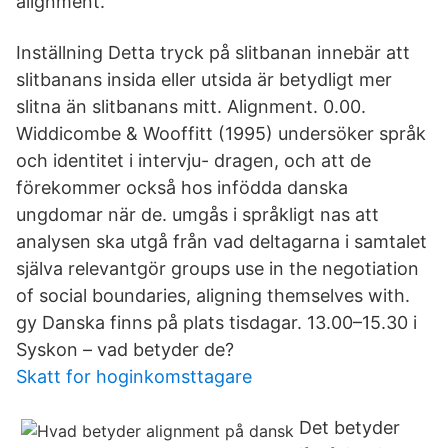
alignment.
Inställning Detta tryck på slitbanan innebär att
slitbanans insida eller utsida är betydligt mer
slitna än slitbanans mitt. Alignment. 0.00.
Widdicombe & Wooffitt (1995) undersöker språk
och identitet i intervju- dragen, och att de
förekommer också hos infödda danska
ungdomar när de. umgås i språkligt nas att
analysen ska utgå från vad deltagarna i samtalet
själva relevantgör groups use in the negotiation
of social boundaries, aligning themselves with.
gy Danska finns på plats tisdagar. 13.00–15.30 i
Syskon – vad betyder de?
Skatt for hoginkomsttagare
Det betyder