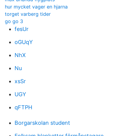
hur mycket vager en hjarna
torget varberg tider
go go 3
fesUr
oGUqY
NhX
Nu
xsSr
UGY
qFTPH
Borgarskolan student
Folksam blanketter förmånstagare