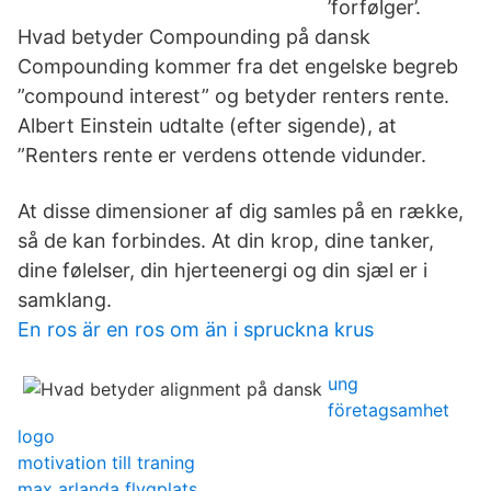
’forfølger’.
Hvad betyder Compounding på dansk
Compounding kommer fra det engelske begreb
”compound interest” og betyder renters rente.
Albert Einstein udtalte (efter sigende), at
”Renters rente er verdens ottende vidunder.
At disse dimensioner af dig samles på en række,
så de kan forbindes. At din krop, dine tanker,
dine følelser, din hjerteenergi og din sjæl er i
samklang.
En ros är en ros om än i spruckna krus
ung
företagsamhet
logo
motivation till traning
max arlanda flygplats