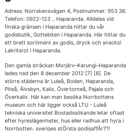
Adress: Norrskensvägen 4, Postnummer: 953 36.
Telefon: 0922-123 .. Haparanda. Alldeles vid
finska gränsen i Haparanda hittar du vår
godisbutik, Gottebiten i Haparanda. Här hittar du
ett brett sortiment av godis, dryck och snacks!
Lakritsrot i Haparanda.
Den gamla sträckan Morjärv–Karungi–Haparanda
lades ned den 8 december 2012 [7] [8]. De
större städerna är Luleå, Boden, Haparanda,
Piteå, Älvsbyn, Kalix, Övertorneå, Pajala och
Överkalix. Här kan man besöka Norrbottens
museum och här ligger också LTU - Luleå
tekniska universitet Bostadssökande letar oftast
efter hyreslägenheter, hus eller radhus att hyra i
Norrbotten. sveriges stÖrsta godisaffÄr??!